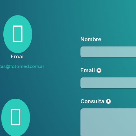

Email
tas@fotomed.com.ar
