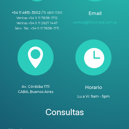
+54 11 4815-3502 / 1
1 4811-7291
Email
Ventas +54 9 11 7838-1712
ventas@fotomed.com.ar
Ventas +54 9 11 2627 1447
Serv. Tec. +54 9 11 7838-1711


Av. Córdoba 1711
Horario
CABA, Buenos Aires
Lu a Vi: 9am - 5pm
Consultas