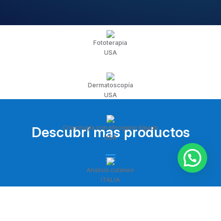
Fototerapia
USA
Dermatoscopía
USA
Criocirugía con nitrógeno líquido
Descubrí mas productos
USA
Análisis cutáneo
ITALIA
Air plasma